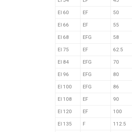
EI 54
EF
45
EI 60
EF
50
EI 66
EF
55
EI 68
EFG
58
EI 75
EF
62.5
EI 84
EFG
70
EI 96
EFG
80
EI 100
EFG
86
EI 108
EF
90
EI 120
EF
100
EI 135
F
112.5