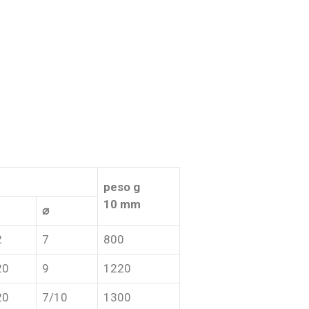
peso g
10 mm
⌀
2
7
800
20
9
1220
20
7/10
1300