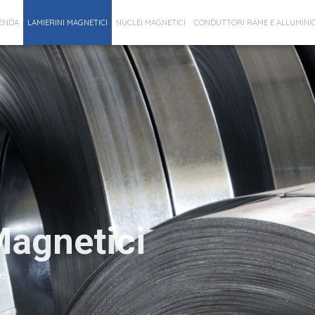
IENDA
LAMIERINI MAGNETICI
NUCLEI MAGNETICI
CONDUTTORI RAME E ALLUMINI
Magnetici
ne