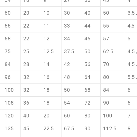
54
18
9
27
36
45
4
60
20
10
30
40
50
3.5 
66
22
11
33
44
55
4,5
68
22
12
34
46
57
5
75
25
12.5
37.5
50
62.5
4.5 
84
28
14
42
56
70
4.5 
96
32
16
48
64
80
5.5 
100
32
18
50
68
84
6
108
36
18
54
72
90
6
120
40
20
60
80
100
7
135
45
22.5
67.5
90
112.5
8