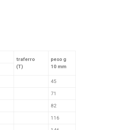
traferro
peso g
(T)
10 mm
45
71
82
116