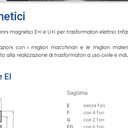
etici
ni magnetici E+I e U+I per trasformatori elettrici trif
azioni con i migliori macchinari e le migliori mate
to alla realizzazione di trasformatori a uso civile e indu
 EI
Sagoma
E
: senza fori
F
: con 4 fori
G
: con 2 fori
FG
: con 6 fori