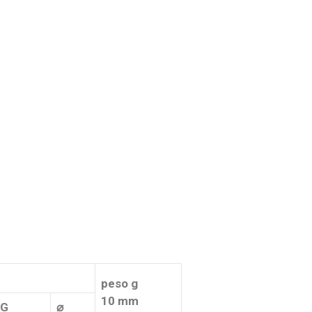
peso g
10 mm
G
⌀