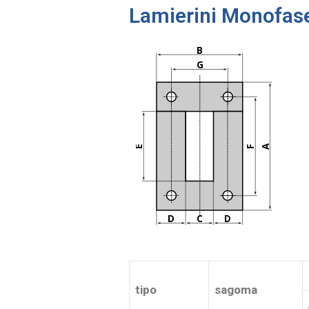
Lamierini Monofase
B
G
A
E
F
D
C
D
tipo
sagoma