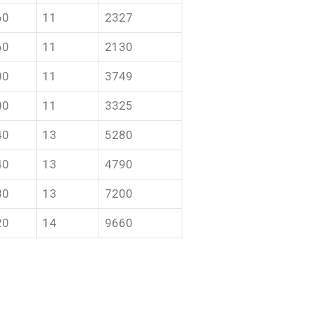
60
11
2327
60
11
2130
00
11
3749
00
11
3325
40
13
5280
40
13
4790
80
13
7200
20
14
9660