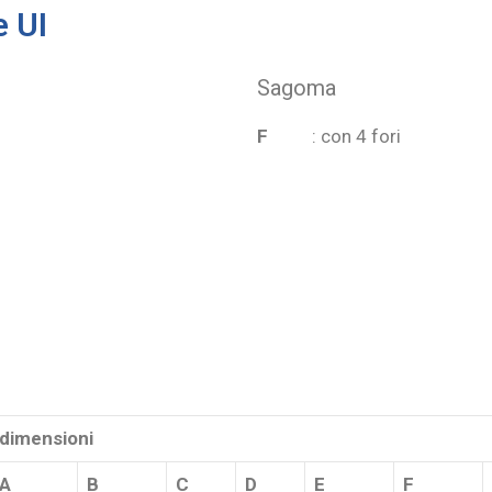
 UI
Sagoma
F
: con 4 fori
dimensioni
A
B
C
D
E
F