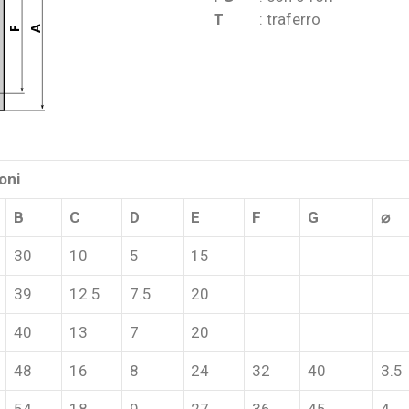
T
: traferro
A
F
oni
B
C
D
E
F
G
⌀
30
10
5
15
39
12.5
7.5
20
40
13
7
20
48
16
8
24
32
40
3.5