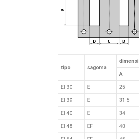
E
D
C
D
dimensi
tipo
sagoma
A
EI 30
E
25
EI 39
E
31.5
EI 40
E
34
EI 48
EF
40