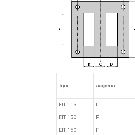
E
D
C
D
tipo
sagoma
EIT 115
F
EIT 150
F
EIT 150
F