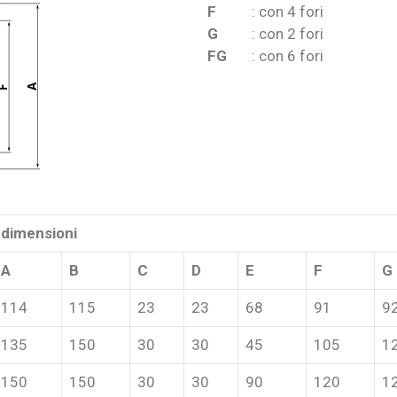
F
: con 4 fori
G
: con 2 fori
FG
: con 6 fori
A
F
dimensioni
A
B
C
D
E
F
G
114
115
23
23
68
91
9
135
150
30
30
45
105
1
150
150
30
30
90
120
1