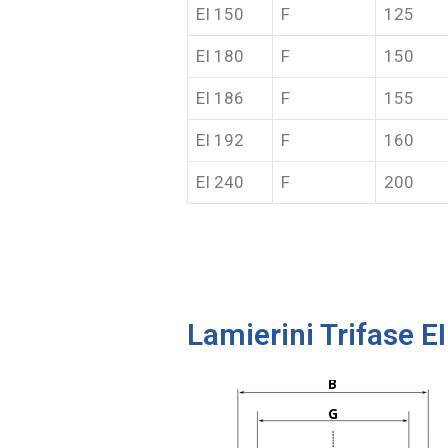
EI 150
F
125
EI 180
F
150
EI 186
F
155
EI 192
F
160
EI 240
F
200
Lamierini Trifase EI
B
G